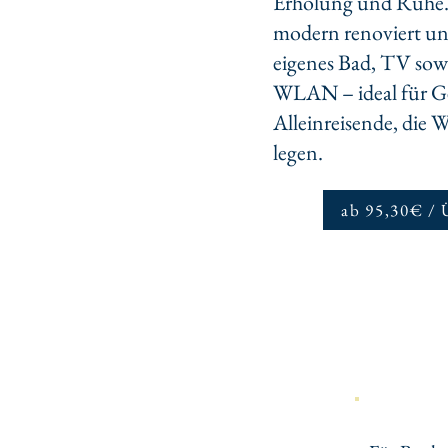
Erholung und Ruhe. 
modern renoviert un
eigenes Bad, TV sowi
WLAN – ideal für Ge
Alleinreisende, die 
legen.
ab 95,30€ /