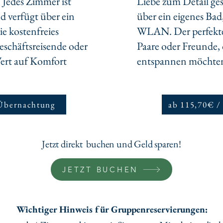
Jedes Zimmer ist
Liebe zum Detail ges
d verfügt über ein
über ein eigenes Bad
e kostenfreies
WLAN. Der perfekte
schäftsreisende oder
Paare oder Freunde,
Wert auf Komfort
entspannen möchte
 Übernachtung
ab 115,70€ /
Jetzt direkt buchen und Geld sparen!
JETZT BUCHEN
Wichtiger Hinweis für Gruppenreservierungen: